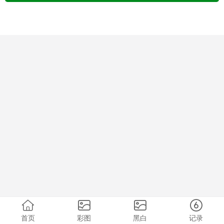
首页
彩图
黑白
记录