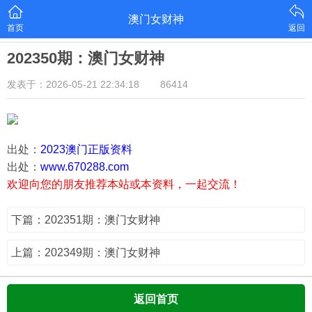
澳门女财神
首页
返回
202350期：澳门女财神
发表于：2026-05-21 22:34:18
86414
出处：
2023澳门正版资料
出处：
www.670288.com
欢迎向您的朋友推荐本站或本资料，一起交流！
下篇：202351期：澳门女财神
上篇：202349期：澳门女财神
返回首页