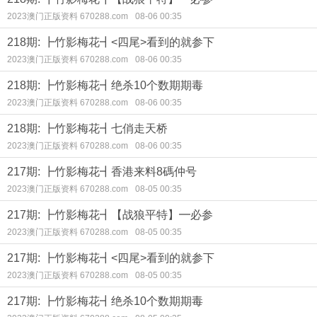
2023澳门正版资料 670288.com
08-06 00:35
218期: ┣竹影梅花┫<四尾>看到的就参下
2023澳门正版资料 670288.com
08-06 00:35
218期: ┣竹影梅花┫绝杀10个数期期毒
2023澳门正版资料 670288.com
08-06 00:35
218期: ┣竹影梅花┫七俏走天桥
2023澳门正版资料 670288.com
08-06 00:35
217期: ┣竹影梅花┫香港来料8碼仲号
2023澳门正版资料 670288.com
08-05 00:35
217期: ┣竹影梅花┫【战狼平特】━必参
2023澳门正版资料 670288.com
08-05 00:35
217期: ┣竹影梅花┫<四尾>看到的就参下
2023澳门正版资料 670288.com
08-05 00:35
217期: ┣竹影梅花┫绝杀10个数期期毒