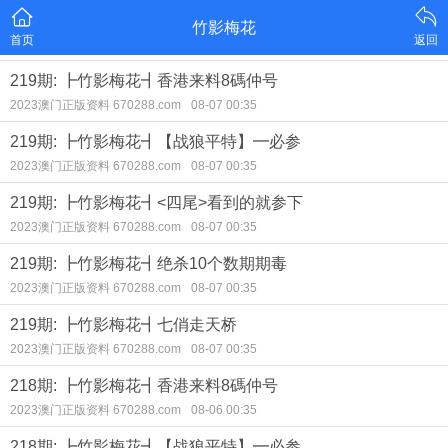
竹影梅花
首页
返回
219期: ┣竹影梅花┫香港来料8碼仲号
2023澳门正版资料 670288.com
08-07 00:35
219期: ┣竹影梅花┫【战狼平特】━必参
2023澳门正版资料 670288.com
08-07 00:35
219期: ┣竹影梅花┫<四尾>看到的就参下
2023澳门正版资料 670288.com
08-07 00:35
219期: ┣竹影梅花┫绝杀10个数期期毒
2023澳门正版资料 670288.com
08-07 00:35
219期: ┣竹影梅花┫七俏走天桥
2023澳门正版资料 670288.com
08-07 00:35
218期: ┣竹影梅花┫香港来料8碼仲号
2023澳门正版资料 670288.com
08-06 00:35
218期: ┣竹影梅花┫【战狼平特】━必参