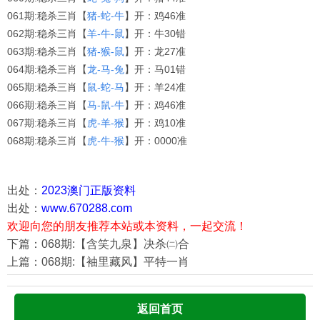
061期:稳杀三肖【
猪-蛇-牛
】开：鸡46准
062期:稳杀三肖【
羊-牛-鼠
】开：牛30错
063期:稳杀三肖【
猪-猴-鼠
】开：龙27准
064期:稳杀三肖【
龙-马-兔
】开：马01错
065期:稳杀三肖【
鼠-蛇-马
】开：羊24准
066期:稳杀三肖【
马-鼠-牛
】开：鸡46准
067期:稳杀三肖【
虎-羊-猴
】开：鸡10准
068期:稳杀三肖【
虎-牛-猴
】开：0000准
出处：
2023澳门正版资料
出处：
www.670288.com
欢迎向您的朋友推荐本站或本资料，一起交流！
下篇：068期:【含笑九泉】决杀㈡合
上篇：068期:【袖里藏风】平特一肖
返回首页