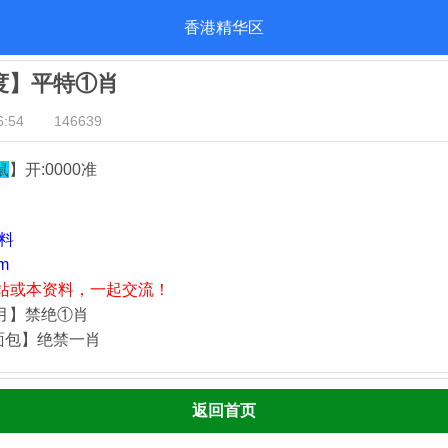
香港精华区
几度】平特①肖
:54
146639
鼠
】开:0000准
资料
m
站或本资料，一起交流！
四月】禁绝①肖
面包】绝禁一肖
返回首页