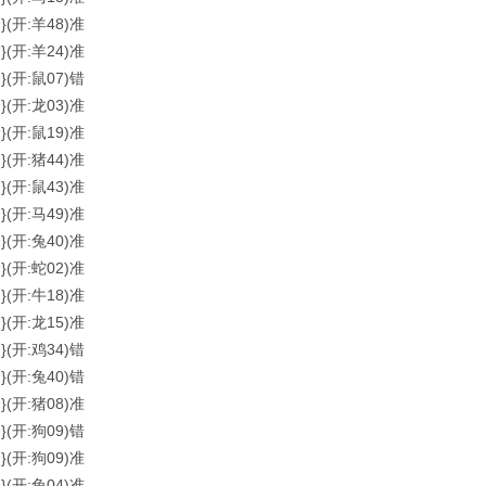
}(开:羊48)准
}(开:羊24)准
}(开:鼠07)错
}(开:龙03)准
}(开:鼠19)准
}(开:猪44)准
}(开:鼠43)准
}(开:马49)准
}(开:兔40)准
}(开:蛇02)准
}(开:牛18)准
}(开:龙15)准
}(开:鸡34)错
}(开:兔40)错
}(开:猪08)准
}(开:狗09)错
}(开:狗09)准
}(开:兔04)准