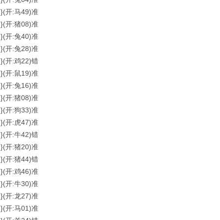
}(开:马49)准
}(开:猪08)准
}(开:兔40)准
}(开:兔28)准
}(开:鸡22)错
}(开:鼠19)准
}(开:兔16)准
}(开:猪08)准
}(开:狗33)准
}(开:虎47)准
}(开:牛42)错
}(开:猪20)准
}(开:猪44)错
}(开:鸡46)准
}(开:牛30)准
}(开:龙27)准
}(开:马01)准