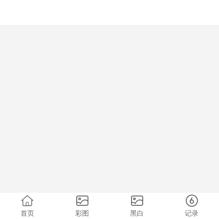
首页
彩图
黑白
记录