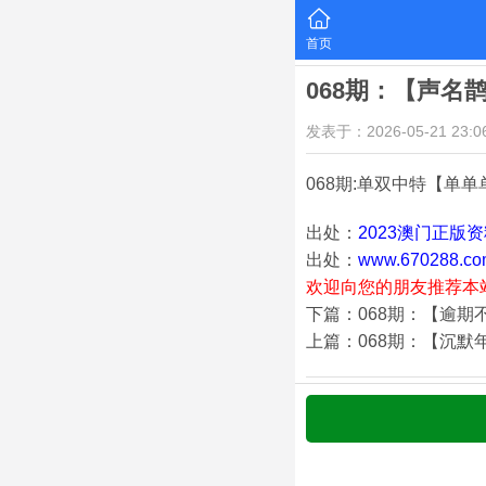
首页
068期：【声名
发表于：2026-05-21 23:06
068期:单双中特【单单
出处：
2023澳门正版
出处：
www.670288.co
欢迎向您的朋友推荐本
下篇：068期：【逾期
上篇：068期：【沉默