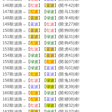
146期:波路→【
红
波
】【
蓝
波
】(開:牛42)准!
147期:波路→【
红
波
】【
绿
波
】(開:马13)准!
148期:波路→【
蓝
波
】【
绿
波
】(開:羊48)准!
149期:波路→【
蓝
波
】【
红
波
】(開:龙27)错!
150期:波路→【
蓝
波
】【
红
波
】(開:狗09)准!
151期:波路→【
蓝
波
】【
绿
波
】(開:鼠31)准!
152期:波路→【
红
波
】【
绿
波
】(開:狗45)准!
153期:波路→【
红
波
】【
蓝
波
】(開:虎41)准!
154期:波路→【
绿
波
】【
蓝
波
】(開:虎41)准!
155期:波路→【
绿
波
】【
红
波
】(開:鼠07)准!
156期:波路→【
绿
波
】【
蓝
波
】(開:马01)错!
157期:波路→【
红
波
】【
蓝
波
】(開:兔40)准!
158期:波路→【
红
波
】【
绿
波
】(開:兔16)准!
159期:波路→【
蓝
波
】【
绿
波
】(開:龙39)准!
160期:波路→【
红
波
】【
绿
波
】(開:蛇02)准!
161期:波路→【
红
波
】【
蓝
波
】(開:猪08)准!
162期:波路→【
红
波
】【
绿
波
】(開:猪32)准!
163期:波路→【
蓝
波
】【
绿
波
】(開:马37)准!