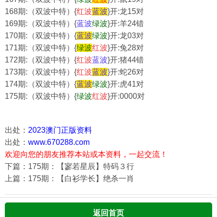
168期:（双波中特）{
红
波
蓝
波
}开:龙15对
169期:（双波中特）{
蓝
波
绿
波
}开:羊24错
170期:（双波中特）{
蓝
波
绿
波
}开:龙03对
171期:（双波中特）{
绿
波
红
波
}开:兔28对
172期:（双波中特）{
红
波
蓝
波
}开:猪44错
173期:（双波中特）{
红
波
蓝
波
}开:蛇26对
174期:（双波中特）{
蓝
波
绿
波
}开:虎41对
175期:（双波中特）{
绿
波
红
波
}开:0000对
出处：
2023澳门正版资料
出处：
www.670288.com
欢迎向您的朋友推荐本站或本资料，一起交流！
下篇：175期：【寥若星辰】特码３行
上篇：175期：【白衫学长】绝杀一肖
返回首页