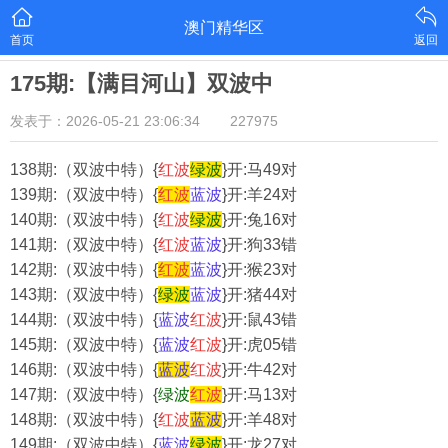
澳门精华区
首页
返回
175期:【满目河山】双波中
发表于：2026-05-21 23:06:34
227975
138期:（双波中特）{
红
波
绿
波
}开:马49对
139期:（双波中特）{
红
波
蓝
波
}开:羊24对
140期:（双波中特）{
红
波
绿
波
}开:兔16对
141期:（双波中特）{
红
波
蓝
波
}开:狗33错
142期:（双波中特）{
红
波
蓝
波
}开:猴23对
143期:（双波中特）{
绿
波
蓝
波
}开:猪44对
144期:（双波中特）{
蓝
波
红
波
}开:鼠43错
145期:（双波中特）{
蓝
波
红
波
}开:虎05错
146期:（双波中特）{
蓝
波
红
波
}开:牛42对
147期:（双波中特）{
绿
波
红
波
}开:马13对
148期:（双波中特）{
红
波
蓝
波
}开:羊48对
149期:（双波中特）{
蓝
波
绿
波
}开:龙27对