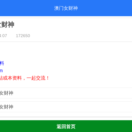
澳门女财神
女财神
:07
172650
资料
m
站或本资料，一起交流！
门女财神
门女财神
返回首页